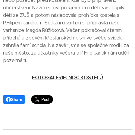
nebo posedět před kostelem, kde bylo připraveno
občerstvení. Navečer byl program pro děti, vystoupily
děti ze ZUŠ a potom následovala prohlídka kostela s
P.Filipem Janákem. Setkání u varhan si připravila naše
varhanice Magda Růžičková. Večer pokračoval čtením
příběhů a zpěvěm křesťanských písní ve světle svíček -
zahrála farní schola. Na závěr jsme se společně modlili za
naše město, za účastníky večera a P.Filip Janák nám udělil
požehnání.
FOTOGALERIE: NOC KOSTELŮ
Share