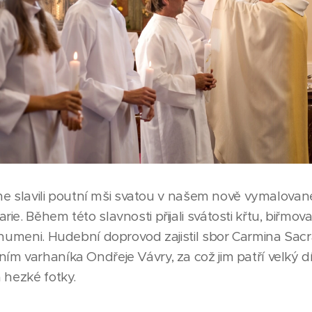
jsme slavili poutní mši svatou v našem nově vymalova
e. Během této slavnosti přijali svátosti křtu, biřmova
chumeni. Hudební doprovod zajistil sbor Carmina Sac
m varhaníka Ondřeje Vávry, za což jim patří velký d
 hezké fotky.