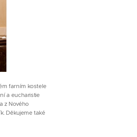
ném farním kostele
ní a eucharistie
ra z Nového
ík. Děkujeme také