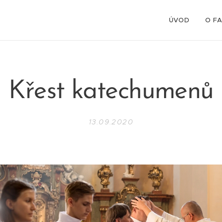
ÚVOD
O F
Křest katechumenů
13.09.2020