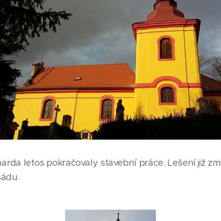
harda letos pokračovaly stavební práce. Lešení již zm
sádu.