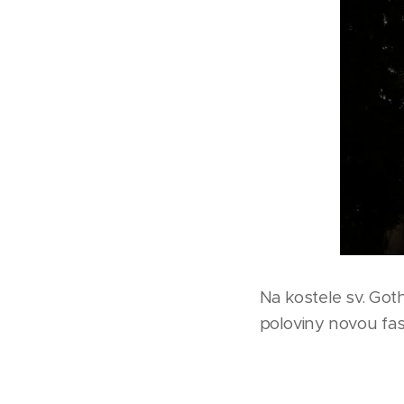
Na kostele sv. Got
poloviny novou fa