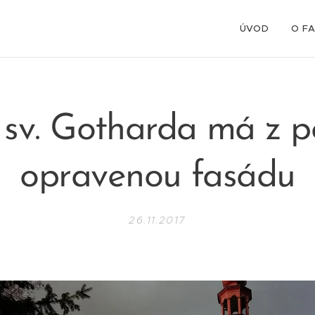
ÚVOD
O F
 sv. Gotharda má z p
opravenou fasádu
26.11.2017