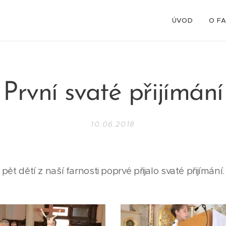
ÚVOD
O F
První svaté přijímání
10.06.2018
 pět dětí z naší farnosti poprvé přijalo svaté přijímání.